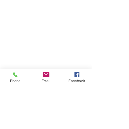
Phone
Email
Facebook
*Tenga en cuenta que puede haber una
espera. Agradecemos su paciencia mientras
intentamos mantenernos lo más cerca
posible del cronograma.